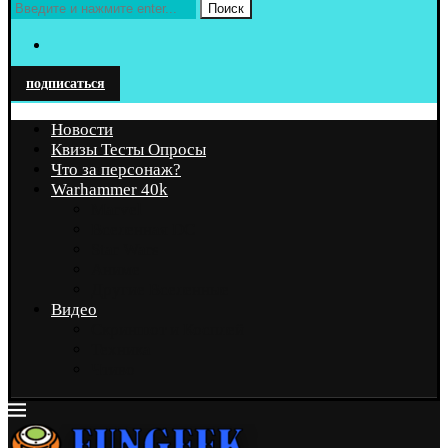
Поиск
подписаться
Новости
Квизы Тесты Опросы
Что за персонаж?
Warhammer 40k
Marvel
Вселенная DC
Star Wars
Аниме
Другие Вселенные
Видео
Скриншот и Косплей
Техника
Чтиво