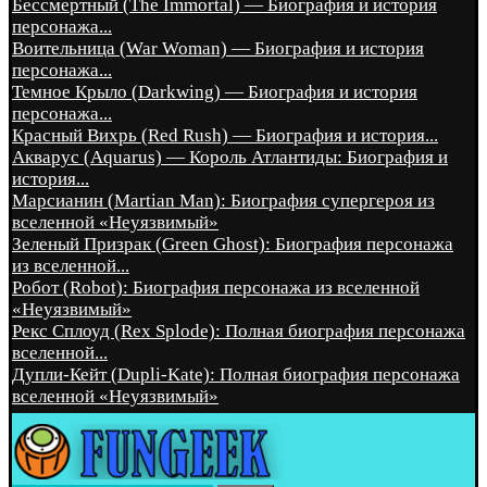
Бессмертный (The Immortal) — Биография и история
персонажа...
Воительница (War Woman) — Биография и история
персонажа...
Темное Крыло (Darkwing) — Биография и история
персонажа...
Красный Вихрь (Red Rush) — Биография и история...
Акварус (Aquarus) — Король Атлантиды: Биография и
история...
Марсианин (Martian Man): Биография супергероя из
вселенной «Неуязвимый»
Зеленый Призрак (Green Ghost): Биография персонажа
из вселенной...
Робот (Robot): Биография персонажа из вселенной
«Неуязвимый»
Рекс Сплоуд (Rex Splode): Полная биография персонажа
вселенной...
Дупли-Кейт (Dupli-Kate): Полная биография персонажа
вселенной «Неуязвимый»