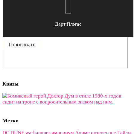
Дарт Плэгас
Квизы
Метки
DC
DUNE
warhammer империум
Аниме интересное
Гайды