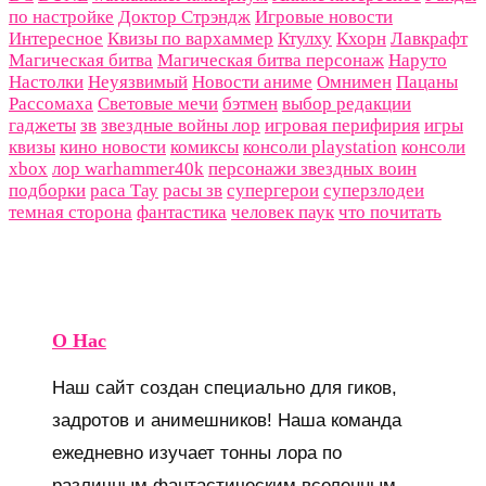
по настройке
Доктор Стрэндж
Игровые новости
Интересное
Квизы по вархаммер
Ктулху
Кхорн
Лавкрафт
Магическая битва
Магическая битва персонаж
Наруто
Настолки
Неуязвимый
Новости аниме
Омнимен
Пацаны
Рассомаха
Световые мечи
бэтмен
выбор редакции
гаджеты
зв
звездные войны лор
игровая перифирия
игры
квизы
кино новости
комиксы
консоли playstation
консоли
xbox
лор warhammer40k
персонажи звездных воин
подборки
раса Тау
расы зв
супергерои
суперзлодеи
темная сторона
фантастика
человек паук
что почитать
О Нас
Наш сайт создан специально для гиков,
задротов и анимешников! Наша команда
ежедневно изучает тонны лора по
различным фантастическим вселенным,