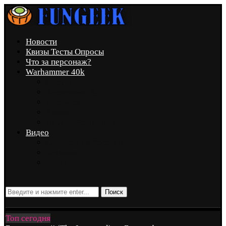
Новости
Квизы Тесты Опросы
Что за персонаж?
Warhammer 40k
Marvel
Вселенная DC
Star Wars
Аниме
Другие Вселенные
Видео
Скриншот и Косплей
Техника
Чтиво
Поиск
Топ сегодня