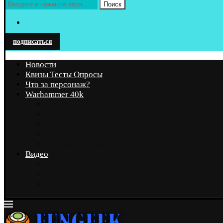
Поиск
подписаться
Новости
Квизы Тесты Опросы
Что за персонаж?
Warhammer 40k
Marvel
Вселенная DC
Star Wars
Аниме
Другие Вселенные
Видео
Скриншот и Косплей
Техника
Чтиво