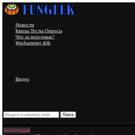
Новости
Квизы Тесты Опросы
Что за персонаж?
Warhammer 40k
Marvel
Вселенная DC
Star Wars
Аниме
Другие Вселенные
Видео
Скриншот и Косплей
Техника
Чтиво
Поиск
Топ сегодня