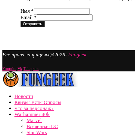
Имя
*
Имя
Email
*
Email
Отправить
Все права защищены@2026-
Fungeek
Youtube
Vk
Telegram
Новости
Квизы Тесты Опросы
Что за персонаж?
Warhammer 40k
Marvel
Вселенная DC
Star Wars