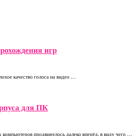
рохождения игр
лохое качество голоса на видео …
рпуса для ПК
х компьютеров продвинулось далеко вперёд, в виду чего …