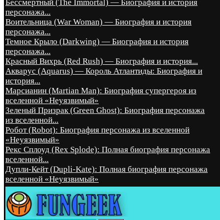
Бессмертный (The Immortal) — Биография и история
персонажа...
Воительница (War Woman) — Биография и история
персонажа...
Темное Крыло (Darkwing) — Биография и история
персонажа...
Красный Вихрь (Red Rush) — Биография и история...
Акварус (Aquarus) — Король Атлантиды: Биография и
история...
Марсианин (Martian Man): Биография супергероя из
вселенной «Неуязвимый»
Зеленый Призрак (Green Ghost): Биография персонажа
из вселенной...
Робот (Robot): Биография персонажа из вселенной
«Неуязвимый»
Рекс Сплоуд (Rex Splode): Полная биография персонажа
вселенной...
Дупли-Кейт (Dupli-Kate): Полная биография персонажа
вселенной «Неуязвимый»