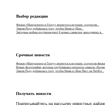
Выбор редакции
Фильм «Мандалорец и Грогу» вернется к истокам: создатели...
Эмили Радд добивалась того, чтобы Нами в «Ван...
Звёздные войны подтверждают 6 новых сиквелов, выходящих в...
Срочные новости
Фильм «Мандалорец и Грогу» вернется к истокам: создатели фильма
Новые фотографии, которые опубликовал оператор сиквела «Бэтмен
Эмили Радд добивалась того, чтобы Нами в «Ван Пис» на Netflix...
Получать новости
Подписывайтесь на рассылку новостных дайдж