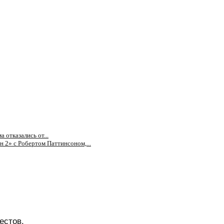
 отказались от...
 2» с Робертом Паттинсоном,...
естов.