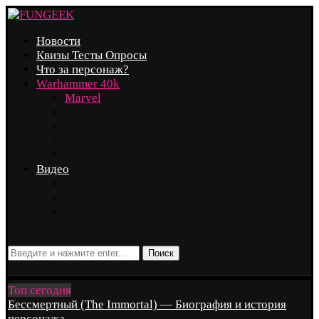
Новости
Квизы Тесты Опросы
Что за персонаж?
Warhammer 40k
Marvel
Вселенная DC
Star Wars
Аниме
Другие Вселенные
Видео
Скриншот и Косплей
Техника
Чтиво
Поиск
Топ сегодня
Бессмертный (The Immortal) — Биография и история
персонажа...