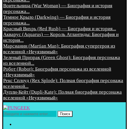
Воительница (War Woman) — Биография и история
персонажа...
Темное Крыло (Darkwing) — Биография и история
персонажа...
Красный Вихрь (Red Rush) — Биография и история...
Акварус (Aquarus) — Король Атлантиды: Биография и
история...
Марсианин (Martian Man): Биография супергероя из
вселенной «Неуязвимый»
Зеленый Призрак (Green Ghost): Биография персонажа
из вселенной...
Робот (Robot): Биография персонажа из вселенной
«Неуязвимый»
Рекс Сплоуд (Rex Splode): Полная биография персонажа
вселенной...
Дупли-Кейт (Dupli-Kate): Полная биография персонажа
вселенной «Неуязвимый»
Поиск