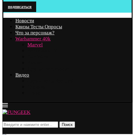
подписаться
Новости
Квизы Тесты Опросы
Что за персонаж?
Warhammer 40k
Marvel
Вселенная DC
Star Wars
Аниме
Другие Вселенные
Видео
Скриншот и Косплей
Техника
Чтиво
Поиск