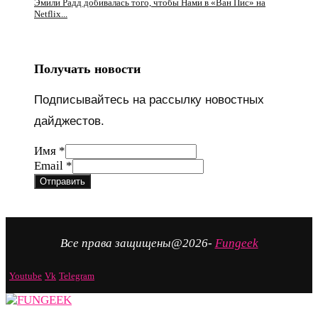
Эмили Радд добивалась того, чтобы Нами в «Ван Пис» на
Netflix...
Получать новости
Подписывайтесь на рассылку новостных
дайджестов.
Email
Имя
*
Имя
Email
*
Отправить
Все права защищены@2026-
Fungeek
Youtube
Vk
Telegram