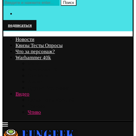
Поиск
подписаться
Новости
Квизы Тесты Опросы
Что за персонаж?
Warhammer 40k
Marvel
Вселенная DC
Star Wars
Аниме
Другие Вселенные
Видео
Скриншот и Косплей
Техника
Чтиво