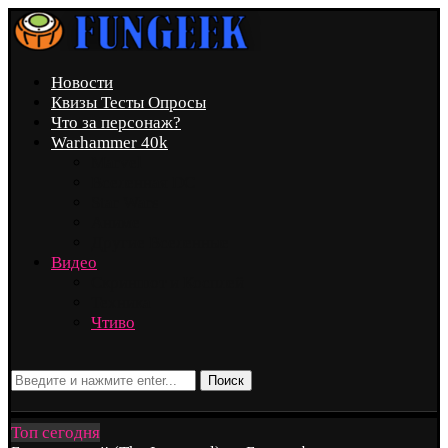
Новости
Квизы Тесты Опросы
Что за персонаж?
Warhammer 40k
Marvel
Вселенная DC
Star Wars
Аниме
Другие Вселенные
Видео
Скриншот и Косплей
Техника
Чтиво
Поиск
Топ сегодня