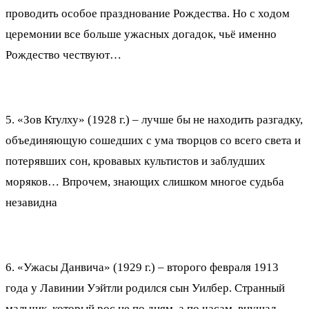
проводить особое празднование Рождества. Но с ходом
церемонии все больше ужасных догадок, чьё именно
Рождество чествуют…
5. «Зов Ктулху» (1928 г.) – лучше бы не находить разгадку,
объединяющую сошедших с ума творцов со всего света и
потерявших сон, кровавых культистов и заблудших
моряков… Впрочем, знающих слишком многое судьба
незавидна
6. «Ужасы Данвича» (1929 г.) – второго февраля 1913
года у Лавинии Уэйтли родился сын Уилбер. Странный
мальчик, который рос не по дням, а по часам, внушал