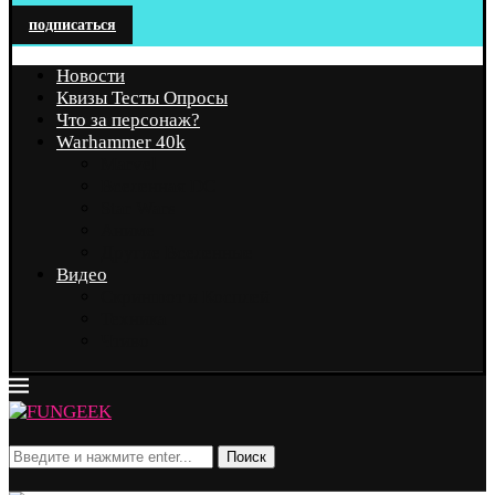
подписаться
Новости
Квизы Тесты Опросы
Что за персонаж?
Warhammer 40k
Marvel
Вселенная DC
Star Wars
Аниме
Другие Вселенные
Видео
Скриншот и Косплей
Техника
Чтиво
Поиск