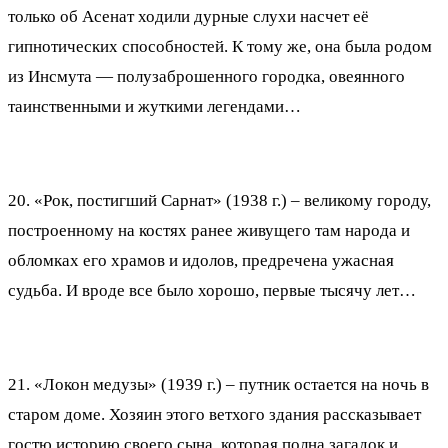
только об Асенат ходили дурные слухи насчет её
гипнотических способностей. К тому же, она была родом
из Инсмута — полузаброшенного городка, овеянного
таинственными и жуткими легендами…
20. «Рок, постигший Сарнат» (1938 г.) – великому городу,
построенному на костях ранее живущего там народа и
обломках его храмов и идолов, предречена ужасная
судьба. И вроде все было хорошо, первые тысячу лет…
21. «Локон медузы» (1939 г.) – путник остается на ночь в
старом доме. Хозяин этого ветхого здания рассказывает
гостю историю своего сына, которая полна загадок и