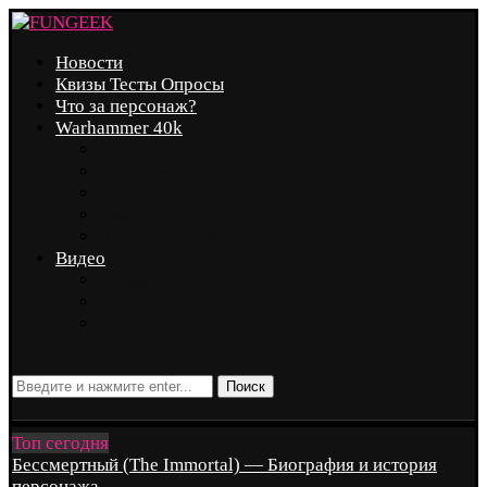
Новости
Квизы Тесты Опросы
Что за персонаж?
Warhammer 40k
Marvel
Вселенная DC
Star Wars
Аниме
Другие Вселенные
Видео
Скриншот и Косплей
Техника
Чтиво
Поиск
Топ сегодня
Бессмертный (The Immortal) — Биография и история
персонажа...