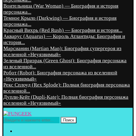
Воительница (War Woman) — Биография и история
персонажа...
Темное Крыло (Darkwing) — Биография и история
персонажа...
Красный Вихрь (Red Rush) — Биография и история...
Акварус (Aquarus) — Король Атлантиды: Биография и
история...
Марсианин (Martian Man): Биография супергероя из
вселенной «Неуязвимый»
Зеленый Призрак (Green Ghost): Биография персонажа
из вселенной...
Робот (Robot): Биография персонажа из вселенной
«Неуязвимый»
Рекс Сплоуд (Rex Splode): Полная биография персонажа
вселенной...
Дупли-Кейт (Dupli-Kate): Полная биография персонажа
вселенной «Неуязвимый»
Поиск