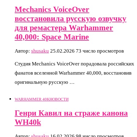
Mechanics VoiceOver
восстановила русскую озвучку
для ремастера Warhammer
40,000: Space Marine
Автор:
shusaku
25.02.2026
73 число просмотров
Студия Mechanics VoiceOver порадовала российских
фанатов вселенной Warhammer 40,000, восстановив
оригинальную русскую …
WARHAMMER 40K
НОВОСТИ
Генри Кавил на страже канона
WH40k
Автор:
shusaku
16.02.2026
98 число просмотров