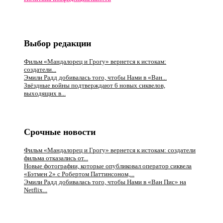
Выбор редакции
Фильм «Мандалорец и Грогу» вернется к истокам:
создатели...
Эмили Радд добивалась того, чтобы Нами в «Ван...
Звёздные войны подтверждают 6 новых сиквелов,
выходящих в...
Срочные новости
Фильм «Мандалорец и Грогу» вернется к истокам: создатели
фильма отказались от...
Новые фотографии, которые опубликовал оператор сиквела
«Бэтмен 2» с Робертом Паттинсоном,...
Эмили Радд добивалась того, чтобы Нами в «Ван Пис» на
Netflix...