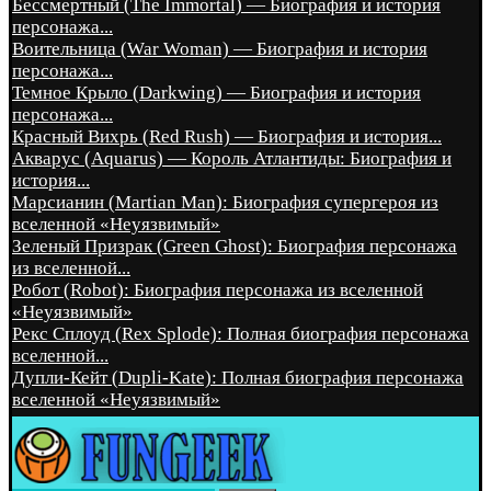
Бессмертный (The Immortal) — Биография и история
персонажа...
Воительница (War Woman) — Биография и история
персонажа...
Темное Крыло (Darkwing) — Биография и история
персонажа...
Красный Вихрь (Red Rush) — Биография и история...
Акварус (Aquarus) — Король Атлантиды: Биография и
история...
Марсианин (Martian Man): Биография супергероя из
вселенной «Неуязвимый»
Зеленый Призрак (Green Ghost): Биография персонажа
из вселенной...
Робот (Robot): Биография персонажа из вселенной
«Неуязвимый»
Рекс Сплоуд (Rex Splode): Полная биография персонажа
вселенной...
Дупли-Кейт (Dupli-Kate): Полная биография персонажа
вселенной «Неуязвимый»