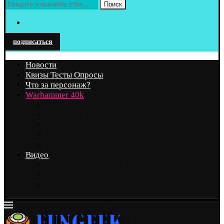
Поиск
подписаться
Новости
Квизы Тесты Опросы
Что за персонаж?
Warhammer 40k
Marvel
Вселенная DC
Star Wars
Аниме
Другие Вселенные
Видео
Скриншот и Косплей
Техника
Чтиво