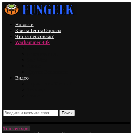
Новости
Квизы Тесты Опросы
Что за персонаж?
Warhammer 40k
Marvel
Вселенная DC
Star Wars
Аниме
Другие Вселенные
Видео
Скриншот и Косплей
Техника
Чтиво
Поиск
Топ сегодня