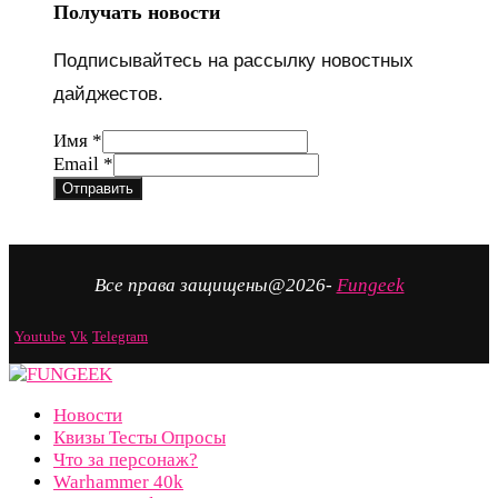
Получать новости
Подписывайтесь на рассылку новостных
дайджестов.
Имя
Имя
*
Email
Email
*
Отправить
Все права защищены@2026-
Fungeek
Youtube
Vk
Telegram
Новости
Квизы Тесты Опросы
Что за персонаж?
Warhammer 40k