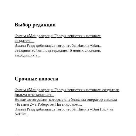
Выбор редакции
Фильм «Мандалорец и Грогу» вернется к истокам:
создатели...
Эмили Радд добивалась того, чтобы Нами в «Ван...
Звёздные войны подтверждают 6 новых сиквелов,
выходящих в...
Срочные новости
Фильм «Мандалорец и Грогу» вернется к истокам: создатели
фильма отказались от...
Новые фотографии, которые опубликовал оператор сиквела
«Бэтмен 2» с Робертом Паттинсоном,...
Эмили Радд добивалась того, чтобы Нами в «Ван Пис» на
Netflix...