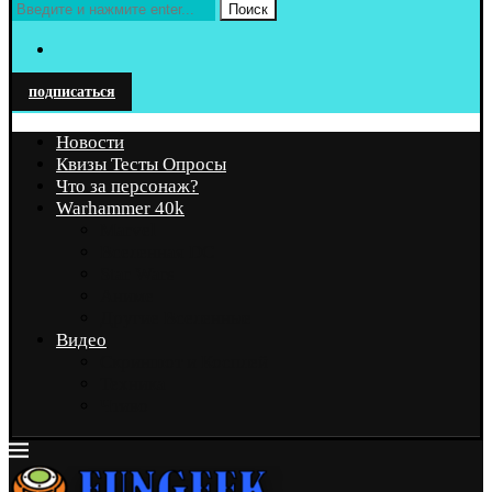
Поиск
подписаться
Новости
Квизы Тесты Опросы
Что за персонаж?
Warhammer 40k
Marvel
Вселенная DC
Star Wars
Аниме
Другие Вселенные
Видео
Скриншот и Косплей
Техника
Чтиво