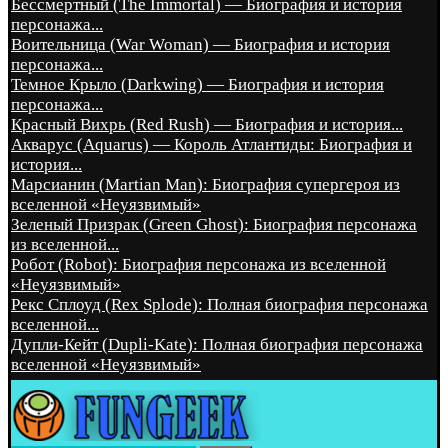
Бессмертный (The Immortal) — Биография и история
персонажа...
Воительница (War Woman) — Биография и история
персонажа...
Темное Крыло (Darkwing) — Биография и история
персонажа...
Красный Вихрь (Red Rush) — Биография и история...
Акварус (Aquarus) — Король Атлантиды: Биография и
история...
Марсианин (Martian Man): Биография супергероя из
вселенной «Неуязвимый»
Зеленый Призрак (Green Ghost): Биография персонажа
из вселенной...
Робот (Robot): Биография персонажа из вселенной
«Неуязвимый»
Рекс Сплоуд (Rex Splode): Полная биография персонажа
вселенной...
Дупли-Кейт (Dupli-Kate): Полная биография персонажа
вселенной «Неуязвимый»