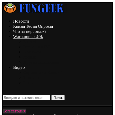
Новости
Квизы Тесты Опросы
Что за персонаж?
Warhammer 40k
Marvel
Вселенная DC
Star Wars
Аниме
Другие Вселенные
Видео
Скриншот и Косплей
Техника
Чтиво
Поиск
Топ сегодня