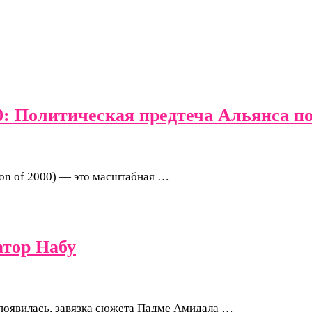
0: Политическая предтеча Альянса п
ion of 2000) — это масштабная …
атор Набу
 появилась, завязка сюжета Падме Амидала …