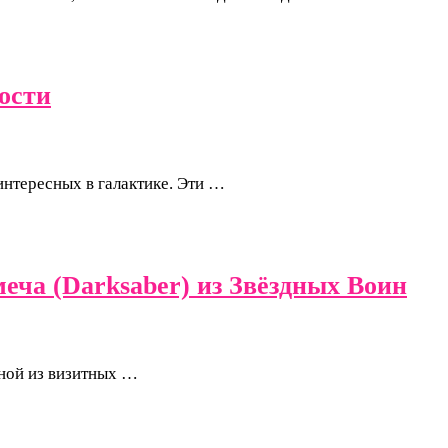
ости
интересных в галактике. Эти …
еча (Darksaber) из Звёздных Воин
дной из визитных …