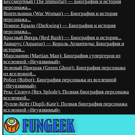
Бессмертный (The Immortal) — Биография и история
персонажа...
Воительница (War Woman) — Биография и история
персонажа...
Темное Крыло (Darkwing) — Биография и история
персонажа...
Красный Вихрь (Red Rush) — Биография и история...
Акварус (Aquarus) — Король Атлантиды: Биография и
история...
Марсианин (Martian Man): Биография супергероя из
вселенной «Неуязвимый»
Зеленый Призрак (Green Ghost): Биография персонажа
из вселенной...
Робот (Robot): Биография персонажа из вселенной
«Неуязвимый»
Рекс Сплоуд (Rex Splode): Полная биография персонажа
вселенной...
Дупли-Кейт (Dupli-Kate): Полная биография персонажа
вселенной «Неуязвимый»