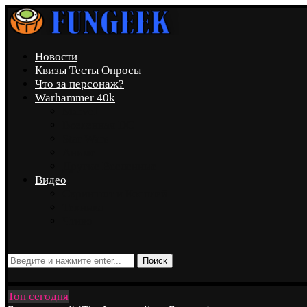
Новости
Квизы Тесты Опросы
Что за персонаж?
Warhammer 40k
Marvel
Вселенная DC
Star Wars
Аниме
Другие Вселенные
Видео
Скриншот и Косплей
Техника
Чтиво
Поиск
Топ сегодня