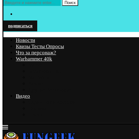
Поиск
подписаться
Новости
Квизы Тесты Опросы
Что за персонаж?
Warhammer 40k
Marvel
Вселенная DC
Star Wars
Аниме
Другие Вселенные
Видео
Скриншот и Косплей
Техника
Чтиво