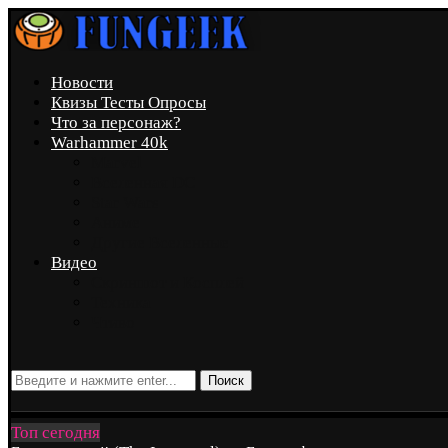
Новости
Квизы Тесты Опросы
Что за персонаж?
Warhammer 40k
Marvel
Вселенная DC
Star Wars
Аниме
Другие Вселенные
Видео
Скриншот и Косплей
Техника
Чтиво
Поиск
Топ сегодня