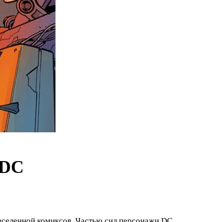
 DC
 вселенной комиксов. Частью сил персонажи DC