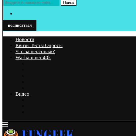
Поиск
подписаться
Новости
Квизы Тесты Опросы
Что за персонаж?
Warhammer 40k
Marvel
Вселенная DC
Star Wars
Аниме
Другие Вселенные
Видео
Скриншот и Косплей
Техника
Чтиво