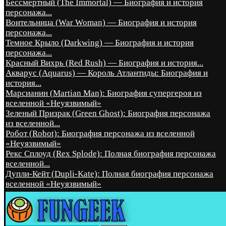
Бессмертный (The Immortal) — Биография и история
персонажа...
Воительница (War Woman) — Биография и история
персонажа...
Темное Крыло (Darkwing) — Биография и история
персонажа...
Красный Вихрь (Red Rush) — Биография и история...
Акварус (Aquarus) — Король Атлантиды: Биография и
история...
Марсианин (Martian Man): Биография супергероя из
вселенной «Неуязвимый»
Зеленый Призрак (Green Ghost): Биография персонажа
из вселенной...
Робот (Robot): Биография персонажа из вселенной
«Неуязвимый»
Рекс Сплоуд (Rex Splode): Полная биография персонажа
вселенной...
Дупли-Кейт (Dupli-Kate): Полная биография персонажа
вселенной «Неуязвимый»