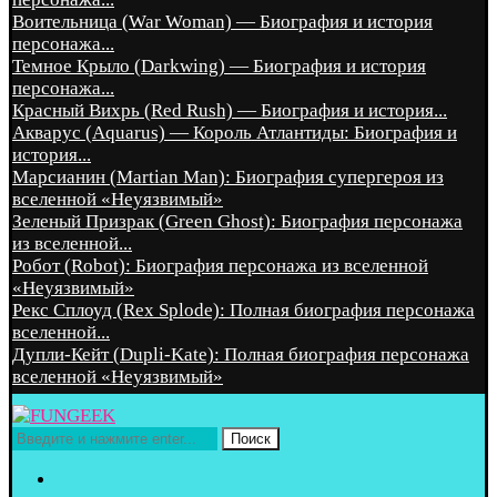
Воительница (War Woman) — Биография и история
персонажа...
Темное Крыло (Darkwing) — Биография и история
персонажа...
Красный Вихрь (Red Rush) — Биография и история...
Акварус (Aquarus) — Король Атлантиды: Биография и
история...
Марсианин (Martian Man): Биография супергероя из
вселенной «Неуязвимый»
Зеленый Призрак (Green Ghost): Биография персонажа
из вселенной...
Робот (Robot): Биография персонажа из вселенной
«Неуязвимый»
Рекс Сплоуд (Rex Splode): Полная биография персонажа
вселенной...
Дупли-Кейт (Dupli-Kate): Полная биография персонажа
вселенной «Неуязвимый»
Поиск