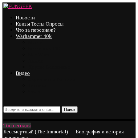
Новости
Квизы Тесты Опросы
Что за персонаж?
Warhammer 40k
Marvel
Вселенная DC
Star Wars
Аниме
Другие Вселенные
Видео
Скриншот и Косплей
Техника
Чтиво
Поиск
Топ сегодня
Бессмертный (The Immortal) — Биография и история
персонажа...