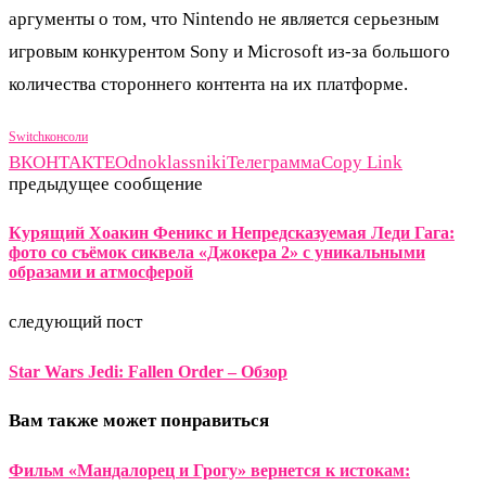
аргументы о том, что Nintendo не является серьезным
игровым конкурентом Sony и Microsoft из-за большого
количества стороннего контента на их платформе.
Switch
консоли
ВКОНТАКТЕ
Odnoklassniki
Телеграмма
Copy Link
предыдущее сообщение
Курящий Хоакин Феникс и Непредсказуемая Леди Гага:
фото со съёмок сиквела «Джокера 2» с уникальными
образами и атмосферой
следующий пост
Star Wars Jedi: Fallen Order – Обзор
Вам также может понравиться
Фильм «Мандалорец и Грогу» вернется к истокам: