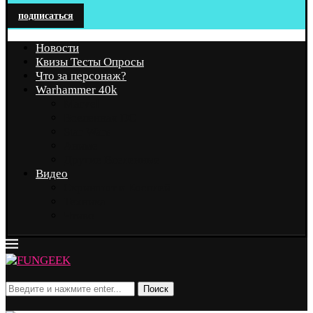
подписаться
Новости
Квизы Тесты Опросы
Что за персонаж?
Warhammer 40k
Marvel
Вселенная DC
Star Wars
Аниме
Другие Вселенные
Видео
Скриншот и Косплей
Техника
Чтиво
Поиск