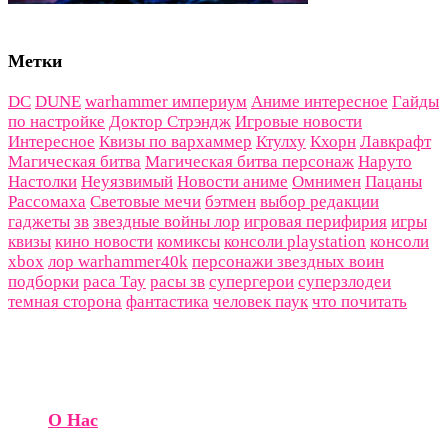
Метки
DC
DUNE
warhammer империум
Аниме интересное
Гайды
по настройке
Доктор Стрэндж
Игровые новости
Интересное
Квизы по вархаммер
Ктулху
Кхорн
Лавкрафт
Магическая битва
Магическая битва персонаж
Наруто
Настолки
Неуязвимый
Новости аниме
Омнимен
Пацаны
Рассомаха
Световые мечи
бэтмен
выбор редакции
гаджеты
зв
звездные войны лор
игровая перифирия
игры
квизы
кино новости
комиксы
консоли playstation
консоли
xbox
лор warhammer40k
персонажи звездных воин
подборки
раса Тау
расы зв
супергерои
суперзлодеи
темная сторона
фантастика
человек паук
что почитать
О Нас