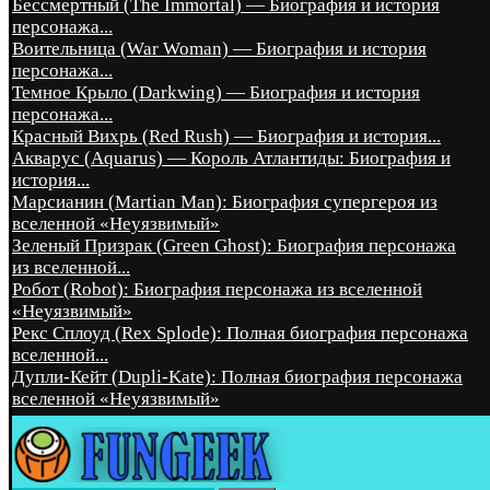
Бессмертный (The Immortal) — Биография и история
персонажа...
Воительница (War Woman) — Биография и история
персонажа...
Темное Крыло (Darkwing) — Биография и история
персонажа...
Красный Вихрь (Red Rush) — Биография и история...
Акварус (Aquarus) — Король Атлантиды: Биография и
история...
Марсианин (Martian Man): Биография супергероя из
вселенной «Неуязвимый»
Зеленый Призрак (Green Ghost): Биография персонажа
из вселенной...
Робот (Robot): Биография персонажа из вселенной
«Неуязвимый»
Рекс Сплоуд (Rex Splode): Полная биография персонажа
вселенной...
Дупли-Кейт (Dupli-Kate): Полная биография персонажа
вселенной «Неуязвимый»