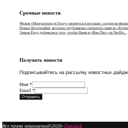
Срочные новости
Фильм «Мандалорец и Грогу» вернется к истокам: создатели фильма
Новые фотографии, которые опубликовал оператор сиквела «Бэтмен
Эмили Радд добивалась того, чтобы Нами в «Ван Пис» на Netflix...
Получать новости
Подписывайтесь на рассылку новостных дайдж
Имя
*
Email
Email
*
Имя
Отправить
Все права защищены@2026-
Fungeek