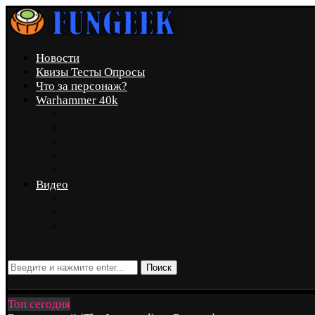
Новости
Квизы Тесты Опросы
Что за персонаж?
Warhammer 40k
Marvel
Вселенная DC
Star Wars
Аниме
Другие Вселенные
Видео
Скриншот и Косплей
Техника
Чтиво
Поиск
Топ сегодня