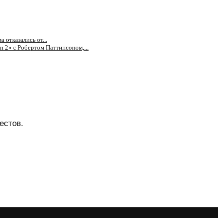
 отказались от...
 2» с Робертом Паттинсоном,...
естов.