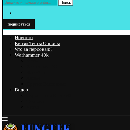
Поиск
подписаться
Новости
Квизы Тесты Опросы
Что за персонаж?
Warhammer 40k
Marvel
Вселенная DC
Star Wars
Аниме
Другие Вселенные
Видео
Скриншот и Косплей
Техника
Чтиво