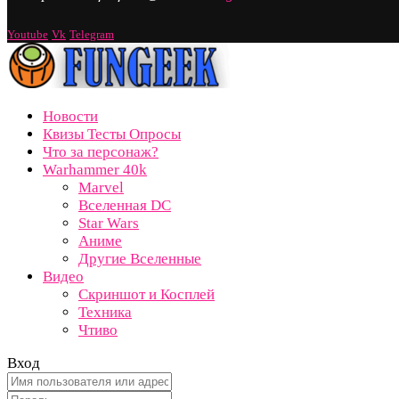
Youtube
Vk
Telegram
Новости
Квизы Тесты Опросы
Что за персонаж?
Warhammer 40k
Marvel
Вселенная DC
Star Wars
Аниме
Другие Вселенные
Видео
Скриншот и Косплей
Техника
Чтиво
Вход