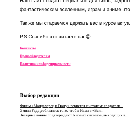
Наш сайт создан специально для гиков, задро
фантастическим вселенным, играм и аниме что 
Так же мы стараемся держать вас в курсе акт
P.S Спасибо что читаете нас😍
Контакты
Правообладателям
Политика конфиденциальности
Выбор редакции
Фильм «Мандалорец и Грогу» вернется к истокам: создатели...
Эмили Радд добивалась того, чтобы Нами в «Ван...
Звёздные войны подтверждают 6 новых сиквелов, выходящих в...