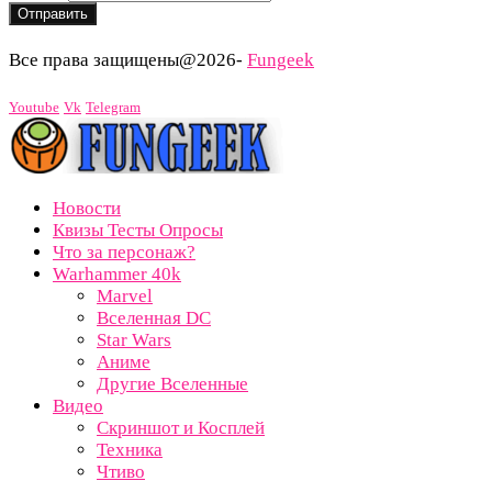
Email
Отправить
Все права защищены@2026-
Fungeek
Youtube
Vk
Telegram
Новости
Квизы Тесты Опросы
Что за персонаж?
Warhammer 40k
Marvel
Вселенная DC
Star Wars
Аниме
Другие Вселенные
Видео
Скриншот и Косплей
Техника
Чтиво